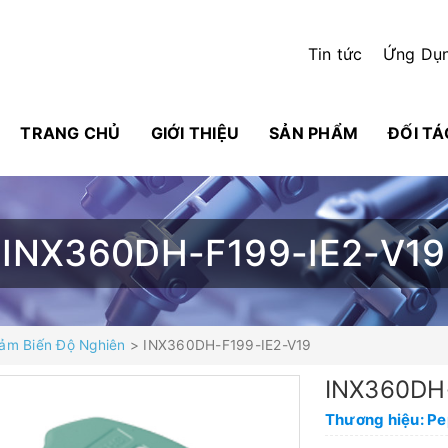
Tin tức
Ứng Dụ
TRANG CHỦ
GIỚI THIỆU
SẢN PHẨM
ĐỐI TÁ
INX360DH-F199-IE2-V19
ảm Biến Độ Nghiên
> INX360DH-F199-IE2-V19
INX360DH
Thương hiệu: P