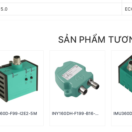
 5.0
EC
SẢN PHẨM TƯƠ
360D-F99-I2E2-5M
INY160DH-F199-B16-
IMU360D
2V15