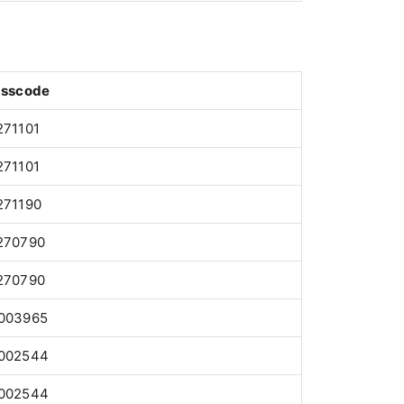
asscode
271101
271101
271190
270790
270790
003965
002544
002544