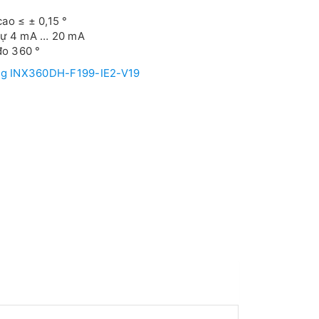
ao ≤ ± 0,15 °
tự 4 mA … 20 mA
 đo 360 °
og INX360DH-F199-IE2-V19