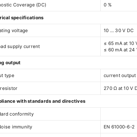
nostic Coverage (DC)
0 %
rical specifications
ting voltage
10 … 30 V DC
≤ 65 mA at 10
ad supply current
≤ 60 mA at 24
og output
t type
current outpu
resistor
270 Ω at 10 V 
liance with standards and directives
dard conformity
Noise immunity
EN 61000-6-2