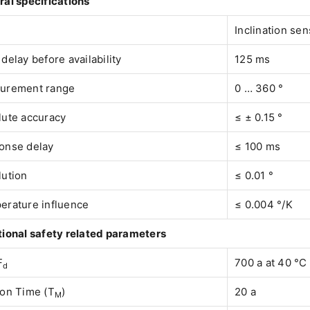
al specifications
Inclination sen
delay before availability
125 ms
urement range
0 … 360 °
lute accuracy
≤ ± 0.15 °
onse delay
≤ 100 ms
lution
≤ 0.01 °
erature influence
≤ 0.004 °/K
ional safety related parameters
F
700 a at 40 °C
d
ion Time (T
)
20 a
M