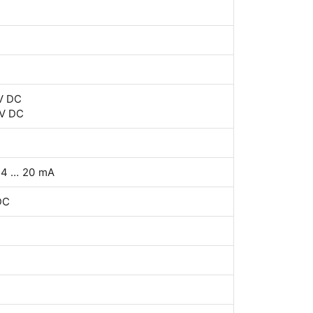
 V DC
 V DC
t 4 … 20 mA
DC