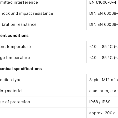
mitted interference
EN 61000-6-4
hock and impact resistance
DIN EN 60068-
ibration resistance
DIN EN 60068-
ent conditions
ent temperature
-40 … 85 °C (-
age temperature
-40 … 85 °C (-
anical specifications
ection type
8-pin, M12 x 1
ng material
aluminum, corr
e of protection
IP68 / IP69
approx. 200 g