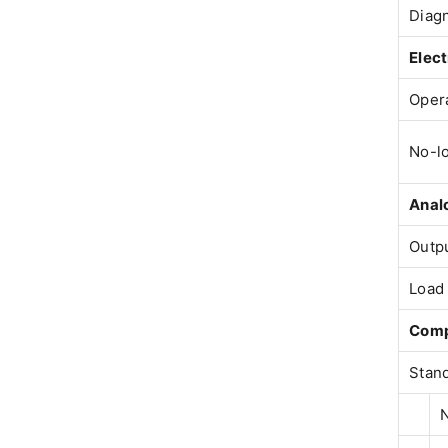
Diag
Elect
Opera
No-lo
Anal
Outpu
Load 
Comp
Stan