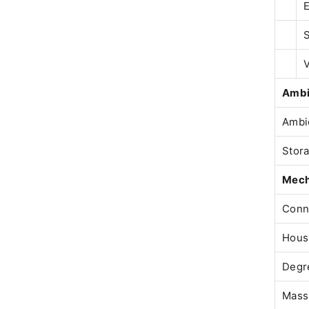
E
S
V
Ambi
Ambi
Stor
Mech
Conn
Housi
Degre
Mass