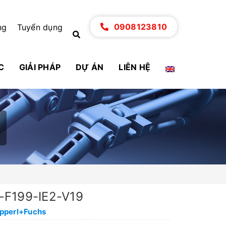
0908123810
ng
Tuyển dụng
C
GIẢI PHÁP
DỰ ÁN
LIÊN HỆ
-F199-IE2-V19
epperl+Fuchs