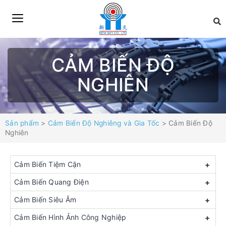
CẢM BIẾN ĐỘ
NGHIÊN
Sản phẩm
>
Cảm Biến Độ Nghiêng và Gia Tốc
> Cảm Biến Độ
Nghiên
Cảm Biến Tiệm Cận
+
Cảm Biến Quang Điện
+
Cảm Biến Siêu Âm
+
Cảm Biến Hình Ảnh Công Nghiệp
+