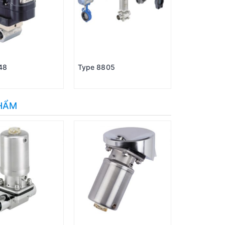
48
Type 8805
PHẨM