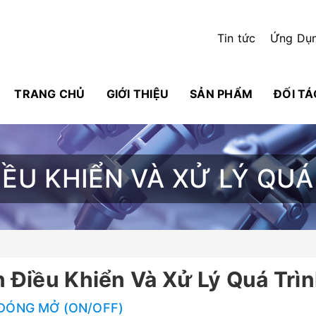
Tin tức
Ứng Dụ
TRANG CHỦ
GIỚI THIỆU
SẢN PHẨM
ĐỐI TÁ
IỀU KHIỂN VÀ XỬ LÝ QUÁ
 Điều Khiển Và Xử Lý Quá Trì
ĐÓNG MỞ (ON/OFF)