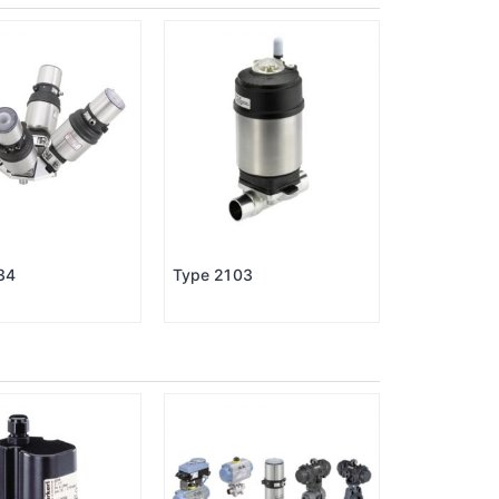
34
Type 2103