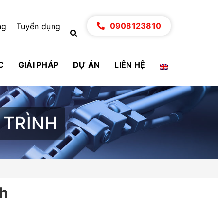
0908123810
ng
Tuyển dụng
C
GIẢI PHÁP
DỰ ÁN
LIÊN HỆ
 TRÌNH
nh