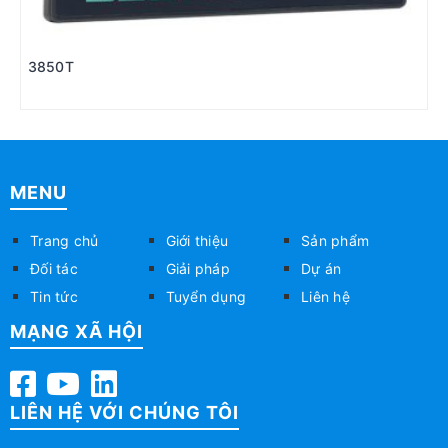
3850T
MENU
Trang chủ
Giới thiệu
Sản phẩm
Đối tác
Giải pháp
Dự án
Tin tức
Tuyển dụng
Liên hệ
MẠNG XÃ HỘI
LIÊN HỆ VỚI CHÚNG TÔI