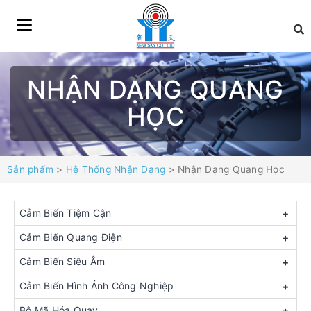
NHẬN DẠNG QUANG
HỌC
Sản phẩm
>
Hệ Thống Nhận Dạng
> Nhận Dạng Quang Học
Cảm Biến Tiệm Cận
+
Cảm Biến Quang Điện
+
Cảm Biến Siêu Âm
+
Cảm Biến Hình Ảnh Công Nghiệp
+
Bộ Mã Hóa Quay
+