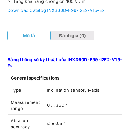
Tăng khả năng chống ồn 100 V / m
Download Catalog INX360D-F99-I2E2-V15-Ex
Mô tả
Đánh giá (0)
Bảng thông số kỹ thuật của INX360D-F99-I2E2-V15-
Ex
General specifications
Type
Inclination sensor, 1-axis
Measurement
0 … 360 °
range
Absolute
≤ ± 0.5 °
accuracy