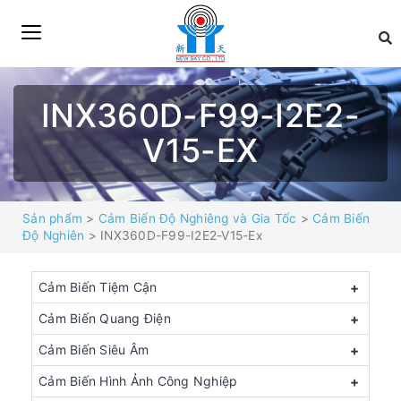
INX360D-F99-I2E2-
V15-EX
Sản phẩm
>
Cảm Biến Độ Nghiêng và Gia Tốc
>
Cảm Biến
Độ Nghiên
> INX360D-F99-I2E2-V15-Ex
Cảm Biến Tiệm Cận
+
Cảm Biến Quang Điện
+
Cảm Biến Siêu Âm
+
Cảm Biến Hình Ảnh Công Nghiệp
+