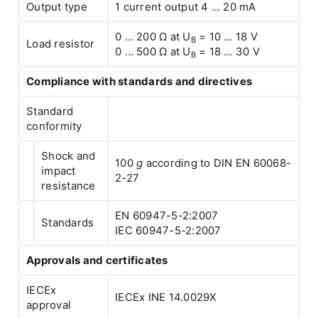
Output type
1 current output 4 … 20 mA
0 … 200 Ω at U
= 10 … 18 V
B
Load resistor
0 … 500 Ω at U
= 18 … 30 V
B
Compliance with standards and directives
Standard
conformity
Shock and
100
g
according to DIN EN 60068-
impact
2-27
resistance
EN 60947-5-2:2007
Standards
IEC 60947-5-2:2007
Approvals and certificates
IECEx
IECEx INE 14.0029X
approval