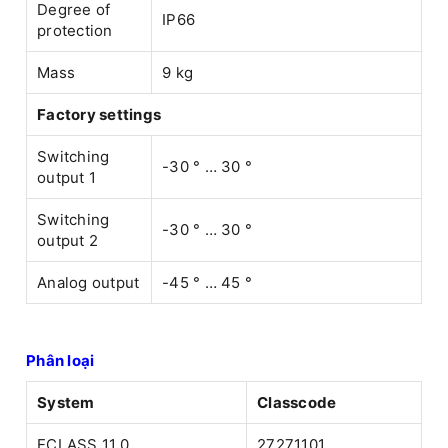
Degree of
IP66
protection
Mass
9 kg
Factory settings
Switching
-30 ° … 30 °
output 1
Switching
-30 ° … 30 °
output 2
Analog output
-45 ° … 45 °
Phân loại
System
Classcode
ECLASS 11.0
27271101