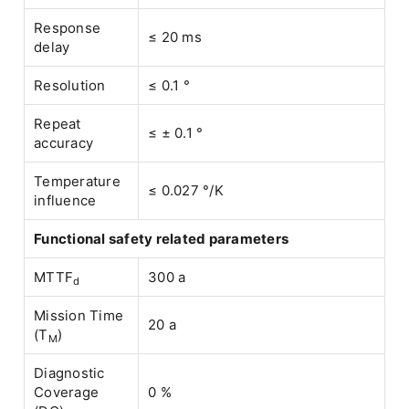
Response
≤ 20 ms
delay
Resolution
≤ 0.1 °
Repeat
≤ ± 0.1 °
accuracy
Temperature
≤ 0.027 °/K
influence
Functional safety related parameters
MTTF
300 a
d
Mission Time
20 a
(T
)
M
Diagnostic
Coverage
0 %