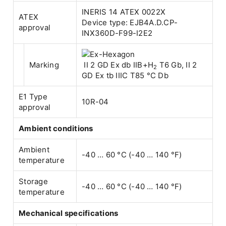
INERIS 14 ATEX 0022X
ATEX
Device type: EJB4A.D.CP-
approval
INX360D-F99-I2E2
Marking
II 2 GD Ex db IIB+H
T6 Gb, II 2
2
GD Ex tb IIIC T85 °C Db
E1 Type
10R-04
approval
Ambient conditions
Ambient
-40 … 60 °C (-40 … 140 °F)
temperature
Storage
-40 … 60 °C (-40 … 140 °F)
temperature
Mechanical specifications