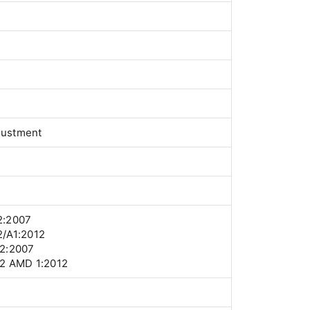
djustment
2:2007
/A1:2012
2:2007
2 AMD 1:2012