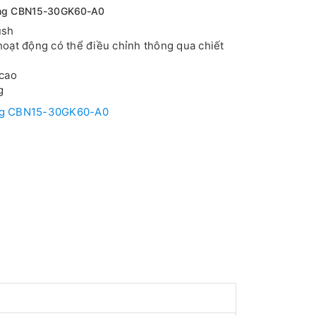
ung CBN15-30GK60-A0
ush
oạt động có thể điều chỉnh thông qua chiết
cao
g
og CBN15-30GK60-A0