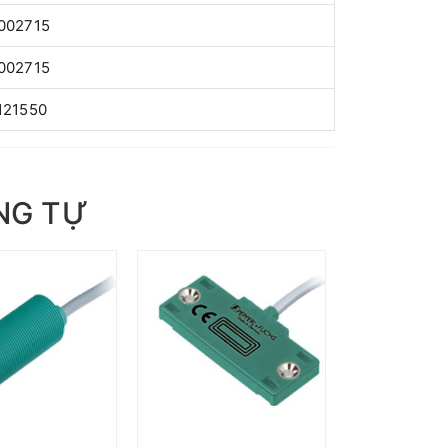
002715
002715
121550
NG TỰ