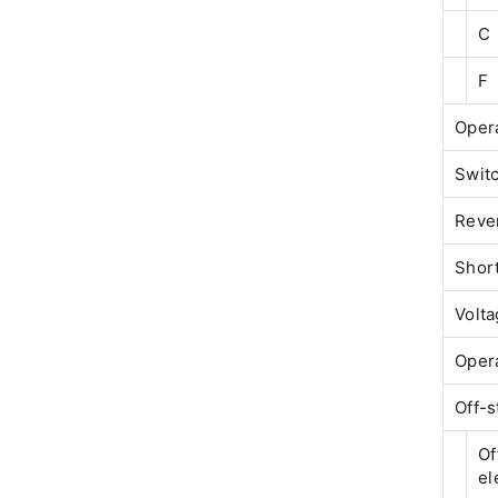
C
F
Opera
Swit
Rever
Short
Volta
Opera
Off-s
Of
el