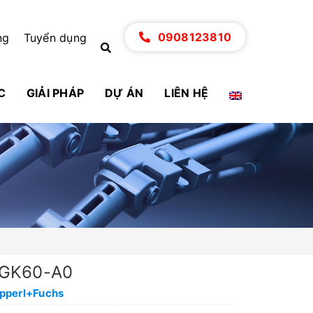
0908123810
ng
Tuyển dụng
C
GIẢI PHÁP
DỰ ÁN
LIÊN HỆ
GK60-A0
epperl+Fuchs