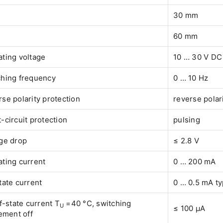
30 mm
60 mm
ting voltage
10 … 30 V DC
ching frequency
0 … 10 Hz
se polarity protection
reverse polar
-circuit protection
pulsing
ge drop
≤ 2.8 V
ting current
0 … 200 mA
tate current
0 … 0.5 mA ty
f-state current T
=40 °C, switching
U
≤ 100 µA
ement off