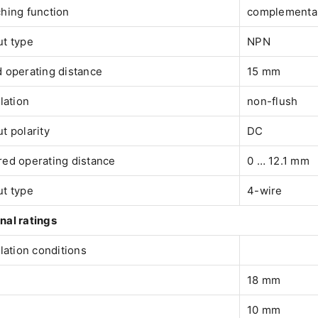
hing function
complementa
t type
NPN
 operating distance
15 mm
llation
non-flush
t polarity
DC
ed operating distance
0 … 12.1 mm
t type
4-wire
nal ratings
llation conditions
18 mm
10 mm