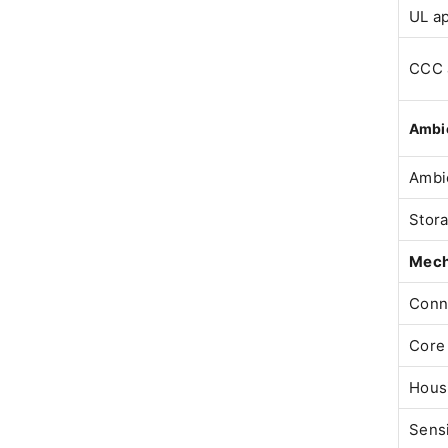
UL a
CCC 
Ambie
Ambi
Stor
Mech
Conn
Core 
Housi
Sens