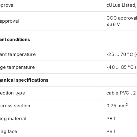
pproval
cULus Listed
CCC approval 
approval
≤36 V
nt conditions
ent temperature
-25 … 70 °C (
age temperature
-40 … 85 °C (
anical specifications
ection type
cable PVC , 2
2
cross section
0.75 mm
ng material
PBT
ing face
PBT