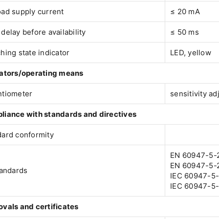
ad supply current
≤ 20 mA
delay before availability
≤ 50 ms
hing state indicator
LED, yellow
cators/operating means
ntiometer
sensitivity a
liance with standards and directives
dard conformity
EN 60947-5-
EN 60947-5-2
andards
IEC 60947-5-
IEC 60947-5-
vals and certificates