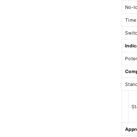
No-lo
Time 
Switc
Indi
Pote
Comp
Stan
St
Appro