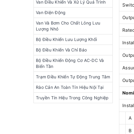
Van Điều Khiển Và Xử Lý Quá Trình
Switc
Van Điện Động
Outpu
Van Và Bơm Cho Chất Lỏng Lưu
Lượng Nhỏ
Rated
Bộ Điều Khiển Lưu Lượng Khối
Insta
Bộ Điều Khiển Và Chỉ Báo
Outpu
Bộ Điều Khiển Động Cơ AC-DC Và
Biến Tần
Assur
Trạm Điều Khiển Tự Động Trung Tâm
Outpu
Rào Cản An Toàn Tín Hiệu Nội Tại
Nomi
Truyền Tín Hiệu Trong Công Nghiệp
Insta
A
B