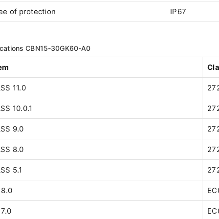
e of protection
IP67
fications CBN15-30GK60-A0
em
Cl
SS 11.0
27
SS 10.0.1
27
SS 9.0
27
SS 8.0
27
SS 5.1
27
 8.0
EC
7.0
EC