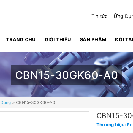
Tin tức
Ứng Dụ
TRANG CHỦ
GIỚI THIỆU
SẢN PHẨM
ĐỐI TÁ
CBN15-30GK60-A0
 Dung
> CBN15-30GK60-A0
CBN15-30
Thương hiệu: P