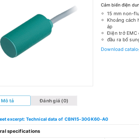
Cảm biến điện d
15 mm non-fl
Khoảng cách h
áp
Điện trở EMC 
đầu ra bổ sun
Download catal
Mô tả
Đánh giá (0)
eet excerpt: Technical data of CBN15-30GK60-A0
al specifications