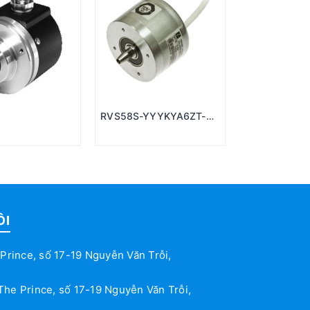
RVS58S-YYYKYA6ZT-
01024
ÔI
Prince, số 17-19 Nguyễn Văn Trỗi,
The Prince, số 17-19 Nguyễn Văn Trỗi,