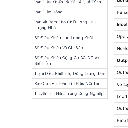
Gener
Van Điều Khiển Và Xử Lý Quá Trình
Van Điện Động
Puls
Van Và Bơm Cho Chất Lỏng Lưu
Elect
Lượng Nhỏ
Opera
Bộ Điều Khiển Lưu Lượng Khối
Bộ Điều Khiển Và Chỉ Báo
No-lo
Bộ Điều Khiển Động Cơ AC-DC Và
Outp
Biến Tần
Outpu
Trạm Điều Khiển Tự Động Trung Tâm
Rào Cản An Toàn Tín Hiệu Nội Tại
Volta
Truyền Tín Hiệu Trong Công Nghiệp
Load 
Outp
Rise 