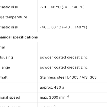
lastic disk
-20 … 60 °C (-4 … 140 °F)
age temperature
lastic disk
-40 … 60 °C (-40 … 140 °F)
anical specifications
ial
Housing
powder coated diecast zinc
Flange
powder coated diecast zinc
Shaft
Stainless steel 1.4305 / AISI 303
approx. 480 g
-1
ional speed
max. 3000 min
2