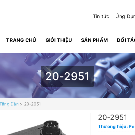
Tin tức
Ứng Dụ
TRANG CHỦ
GIỚI THIỆU
SẢN PHẨM
ĐỐI TÁ
20-2951
Tăng Dần
> 20-2951
20-2951
Thương hiệu: P