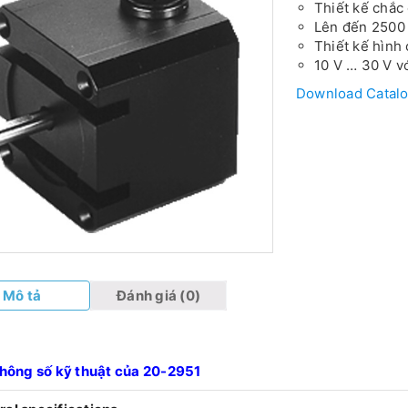
Thiết kế chắc
Lên đến 2500
Thiết kế hình
10 V … 30 V v
Download Catalo
Mô tả
Đánh giá (0)
hông số kỹ thuật của 20-2951