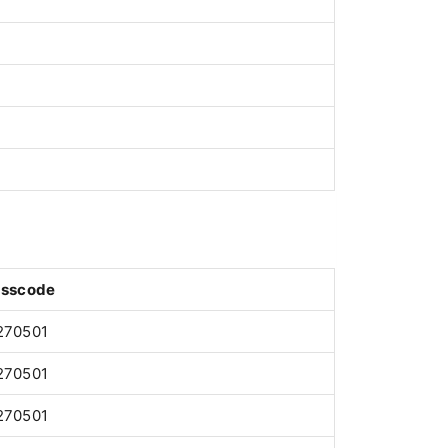
asscode
270501
270501
270501