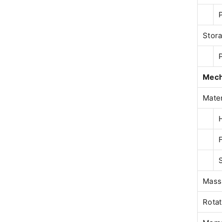
P
Stor
P
Mech
Mater
Mass
Rotat