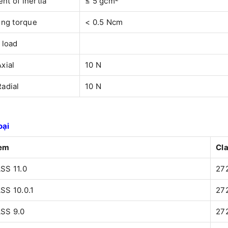
t of inertia
≤ 5 gcm
ing torque
< 0.5 Ncm
 load
Axial
10 N
Radial
10 N
oại
em
Cl
SS 11.0
27
SS 10.0.1
27
SS 9.0
27