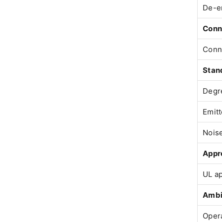
De-e
Conn
Conn
Stan
Degre
Emitt
Nois
Appro
UL a
Ambi
Oper