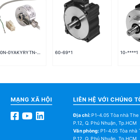
40N-0YAKYRYTN-
60-69*1
10-****1
00 #198336
MẠNG XÃ HỘI
LIÊN HỆ VỚI CHÚNG T
Địa chỉ:
P1-4.05 Tòa nhà The 
P.12, Q. Phú Nhuận, Tp.HCM
Văn phòng:
P1-4.05 Tòa nhà 
P.12, Q. Phú Nhuận, Tp.HCM