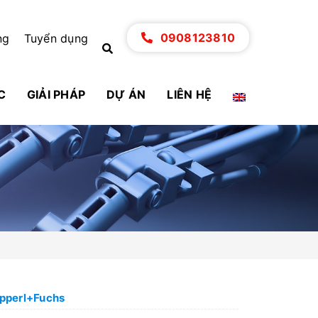
0908123810
ng
Tuyển dụng
C
GIẢI PHÁP
DỰ ÁN
LIÊN HỆ
epperl+Fuchs