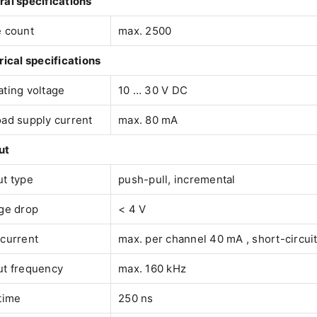
al specifications
e count
max. 2500
rical specifications
ting voltage
10 … 30 V DC
ad supply current
max. 80 mA
ut
t type
push-pull, incremental
ge drop
< 4 V
current
max. per channel 40 mA , short-circuit
ut frequency
max. 160 kHz
time
250 ns