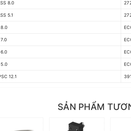
SS 8.0
27
SS 5.1
27
 8.0
EC
7.0
EC
 6.0
EC
 5.0
EC
SC 12.1
39
SẢN PHẨM TƯƠ