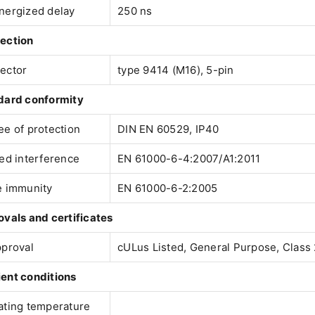
nergized delay
250 ns
ection
ector
type 9414 (M16), 5-pin
dard conformity
e of protection
DIN EN 60529, IP40
ed interference
EN 61000-6-4:2007/A1:2011
e immunity
EN 61000-6-2:2005
vals and certificates
pproval
cULus Listed, General Purpose, Class
ent conditions
ating temperature