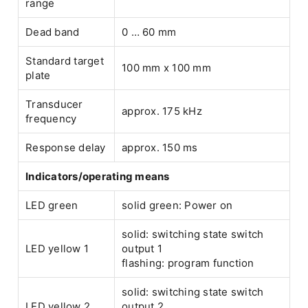
range
Dead band
0 … 60 mm
Standard target
100 mm x 100 mm
plate
Transducer
approx. 175 kHz
frequency
Response delay
approx. 150 ms
Indicators/operating means
LED green
solid green: Power on
solid: switching state switch
LED yellow 1
output 1
flashing: program function
solid: switching state switch
LED yellow 2
output 2