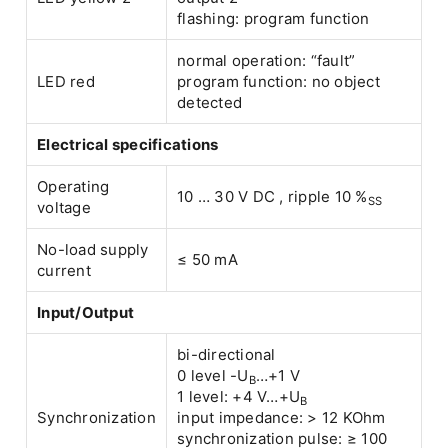
flashing: program function
normal operation: “fault”
LED red
program function: no object
detected
Electrical specifications
Operating
10 … 30 V DC , ripple 10 %
SS
voltage
No-load supply
≤ 50 mA
current
Input/Output
bi-directional
0 level -U
…+1 V
B
1 level: +4 V…+U
B
Synchronization
input impedance: > 12 KOhm
synchronization pulse: ≥ 100