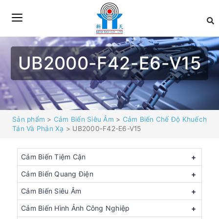
UB2000-F42-E6-V15
Sản phẩm
>
Cảm Biến Siêu Âm
>
Cảm Biến Chế Độ Khuếch
Tán Và Phản Xạ
> UB2000-F42-E6-V15
Cảm Biến Tiệm Cận
+
Cảm Biến Quang Điện
+
Cảm Biến Siêu Âm
+
Cảm Biến Hình Ảnh Công Nghiệp
+