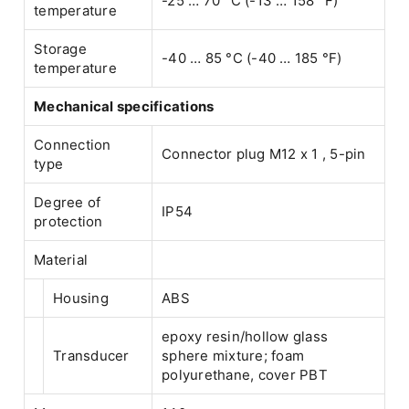
-25 … 70 °C (-13 … 158 °F)
temperature
Storage
-40 … 85 °C (-40 … 185 °F)
temperature
Mechanical specifications
Connection
Connector plug M12 x 1 , 5-pin
type
Degree of
IP54
protection
Material
Housing
ABS
epoxy resin/hollow glass
Transducer
sphere mixture; foam
polyurethane, cover PBT