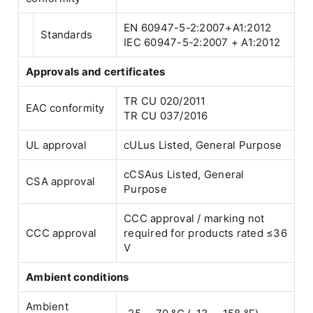
EN 60947-5-2:2007+A1:2012
Standards
IEC 60947-5-2:2007 + A1:2012
Approvals and certificates
TR CU 020/2011
EAC conformity
TR CU 037/2016
UL approval
cULus Listed, General Purpose
cCSAus Listed, General
CSA approval
Purpose
CCC approval / marking not
CCC approval
required for products rated ≤36
V
Ambient conditions
Ambient