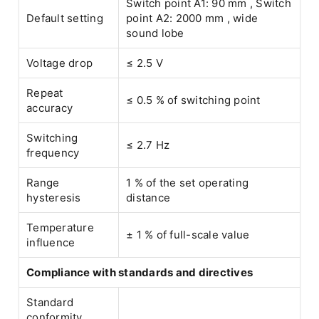
Switch point A1: 90 mm , Switch
Default setting
point A2: 2000 mm , wide
sound lobe
Voltage drop
≤ 2.5 V
Repeat
≤ 0.5 % of switching point
accuracy
Switching
≤ 2.7 Hz
frequency
Range
1 % of the set operating
hysteresis
distance
Temperature
± 1 % of full-scale value
influence
Compliance with standards and directives
Standard
conformity